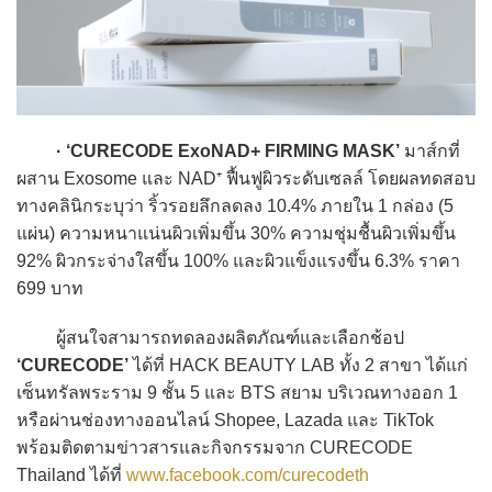
· ‘CURECODE ExoNAD+ FIRMING MASK’
มาส์กที่
ผสาน Exosome และ NAD⁺ ฟื้นฟูผิวระดับเซลล์ โดยผลทดสอบ
ทางคลินิกระบุว่า ริ้วรอยลึกลดลง 10.4% ภายใน 1 กล่อง (5
แผ่น) ความหนาแน่นผิวเพิ่มขึ้น 30% ความชุ่มชื้นผิวเพิ่มขึ้น
92% ผิวกระจ่างใสขึ้น 100% และผิวแข็งแรงขึ้น 6.3% ราคา
699 บาท
ผู้สนใจสามารถทดลองผลิตภัณฑ์และเลือกช้อป
‘CURECODE’
ได้ที่ HACK BEAUTY LAB ทั้ง 2 สาขา ได้แก่
เซ็นทรัลพระราม 9 ชั้น 5 และ BTS สยาม บริเวณทางออก 1
หรือผ่านช่องทางออนไลน์ Shopee, Lazada และ TikTok
พร้อมติดตามข่าวสารและกิจกรรมจาก CURECODE
Thailand ได้ที่
www.facebook.com/curecodeth