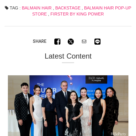
TAG :
BALMAIN HAIR
,
BACKSTAGE
,
BALMAIN HAIR POP-UP
STORE
,
FIRSTER BY KING POWER
SHARE
Latest Content