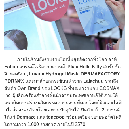
ภายในร้านยังรวบรวมไอเท็มสุดฮิตจากทั่วโลก อาทิ
Fation
แบรนด์ไวรัลจากเกาหลี,
Plu x Hello Kitty
สครับขัด
ผิวยอดนิยม,
Luvum Hydrogel Mask
,
DERMAFACTORY
PDRN4%
และมาส์กยกกระชับหน้าจาก
Lalachuu
รวมถึง
สินค้า Own Brand ของ LOOKS ที่พัฒนาร่วมกับ COSMAX
Inc. ผู้ผลิตเครื่องสำอางชั้นนำจากประเทศเกาหลีใต้ ภายใต้
แนวคิดการสร้างนวัตกรรมความงามที่ตอบโจทย์ผิวและไลฟ์
สไตล์ของคนไทยโดยเฉพาะ ปัจจุบันได้เปิดตัวแล้ว 2 แบรนด์
ได้แก่
Dermaze
และ
tonepop
พร้อมเตรียมขยายพอร์ตโฟลิ
โอรวมกว่า 1,000 รายการ ภายในปี 2570