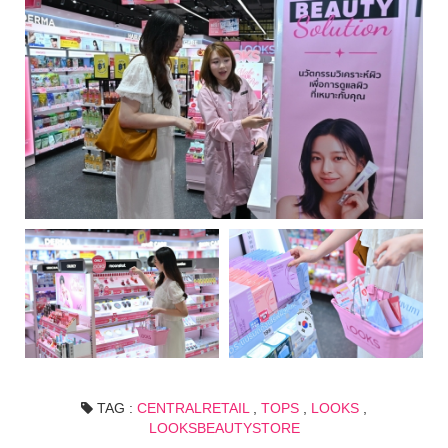
TAG :
CENTRALRETAIL
,
TOPS
,
LOOKS
,
LOOKSBEAUTYSTORE