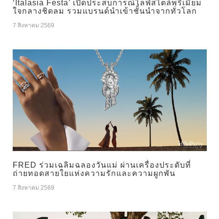
‘Italasia Festa’ เปิดประสบการณ์ไลฟ์สไตล์พรีเมียม
ใจกลางชิดลม รวมแบรนด์นำเข้าชั้นนำจากทั่วโลก
7 สิงหาคม 2569
FRED ร่วมเฉลิมฉลองวันแม่ ผ่านเครื่องประดับที่
ถ่ายทอดสายใยแห่งความรักและความผูกพัน
7 สิงหาคม 2569