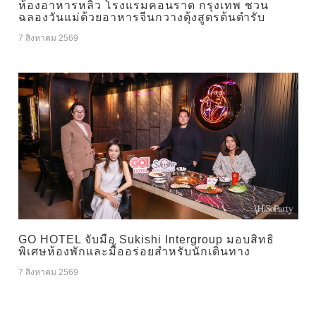
ห้องอาหารหลิว โรงแรมคอนราด กรุงเทพ ชวน
ฉลองวันแม่ด้วยอาหารจีนกวางตุ้งสูตรต้นตำรับ
7 สิงหาคม 2569
GO HOTEL จับมือ Sukishi Intergroup มอบสิทธิ
พิเศษห้องพักและมื้ออร่อยสำหรับนักเดินทาง
7 สิงหาคม 2569