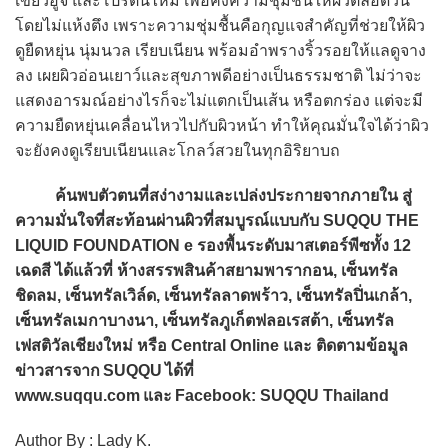
เขียวอูจิ และโปรตีนไหม เพื่อคงความชุ่มชื้นให้ผิวตลอดวัน
โดยไม่แห้งตึง เพราะความชุ่มชื้นคือกุญแจสำคัญที่ช่วยให้ผิว
ดูยืดหยุ่น นุ่มนวล เรียบเนียน พร้อมอำพรางริ้วรอยให้แลดูจาง
ลง เผยผิวอ่อนเยาว์และสุขภาพดีอย่างเป็นธรรมชาติ ไม่ว่าจะ
แสดงอารมณ์อย่างไรก็จะไม่แตกเป็นเส้น หรือตกร่อง แต่จะมี
ความยืดหยุ่นเคลื่อนไหวไปกับผิวหน้า ทำให้คุณมั่นใจได้ว่าผิว
จะยังคงดูเรียบเนียนและโกลว์สวยในทุกอิริยาบถ
ค้นพบตัวตนที่สง่างามและเปล่งประกายจากภายใน สู่
ความมั่นใจที่สะท้อนผ่านผิวที่สมบูรณ์แบบกับ SUQQU THE
LIQUID FOUNDATION e รองพื้นระดับมาสเตอร์พีซทั้ง 12
เฉดสี ได้แล้วที่ ห้างสรรพสินค้าสยามพารากอน, เซ็นทรัล
ชิดลม, เซ็นทรัลเวิล์ด, เซ็นทรัลลาดพร้าว, เซ็นทรัลปิ่นเกล้า,
เซ็นทรัลเมกาบางนา, เซ็นทรัลภูเก็ตฟลอเรสต้า, เซ็นทรัล
เฟสติวัลเชียงใหม่ หรือ Central Online และ ติดตามข้อมูล
ข่าวสารจาก SUQQU ได้ที่
www.suqqu.com และ Facebook: SUQQU Thailand
Author By : Lady K.