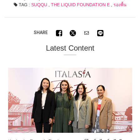
TAG :
SUQQU
,
THE LIQUID FOUNDATION E
,
รองพื้น
SHARE
Latest Content