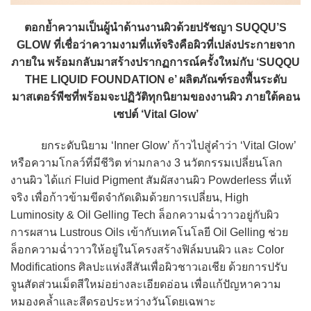
ตอกย้ำความเป็นผู้นำด้านงานผิวด้วยปรัชญา SUQQU’S
GLOW ที่เชื่อว่าความงามที่แท้จริงคือผิวที่เปล่งประกายจาก
ภายใน พร้อมกลับมาสร้างปรากฏการณ์ครั้งใหม่กับ ‘SUQQU
THE LIQUID FOUNDATION e’ ผลิตภัณฑ์รองพื้นระดับ
มาสเตอร์พีซที่พร้อมจะปฏิวัติทุกนิยามของงานผิว ภายใต้คอน
เซปต์ ‘Vital Glow’
ยกระดับนิยาม ‘Inner Glow’ ก้าวไปสู่คำว่า ‘Vital Glow’
หรือความโกลว์ที่มีชีวิต ท่ามกลาง 3 นวัตกรรมเปลี่ยนโลก
งานผิว ได้แก่ Fluid Pigment สัมผัสงานผิว Powderless ที่แท้
จริง เพื่อก้าวข้ามขีดจำกัดเดิมด้วยการเปลี่ยน, High
Luminosity & Oil Gelling Tech ล็อกความฉ่ำวาวอยู่กับผิว
การผสาน Lustrous Oils เข้ากับเทคโนโลยี Oil Gelling ช่วย
ล็อกความฉ่ำวาวให้อยู่ในโครงสร้างฟิล์มบนผิว และ Color
Modifications ศิลปะแห่งสีสันเพื่อผิวชาวเอเชีย ด้วยการปรับ
จูนสัดส่วนเม็ดสีใหม่อย่างละเอียดอ่อน เพื่อแก้ปัญหาความ
หมองคล้ำและสีดรอประหว่างวันโดยเฉพาะ