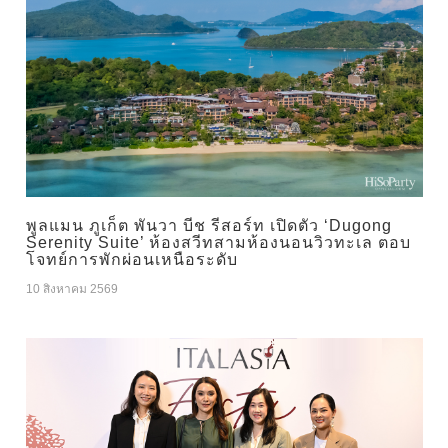
พูลแมน ภูเก็ต พันวา บีช รีสอร์ท เปิดตัว ‘Dugong
Serenity Suite’ ห้องสวีทสามห้องนอนวิวทะเล ตอบ
โจทย์การพักผ่อนเหนือระดับ
10 สิงหาคม 2569