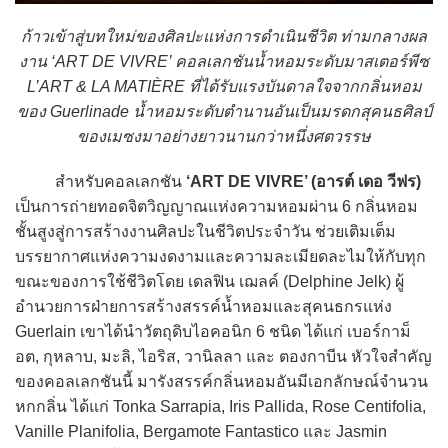
ก้าวเข้าสู่บทใหม่ของศิลปะแห่งการดำเนินชีวิต ท่ามกลางผล
งาน ‘ART DE VIVRE’ คอลเลกชันน้ำหอมระดับมาสเตอร์พีซ
L’ART & LA MATIÈRE ที่ได้รับแรงบันดาลใจจากกลิ่นหอม
ของ Guerlinade น้ำหอมระดับตำนานอันเป็นมรดกสุคนธศิลป์
ของเมซงมาอย่างยาวนานกว่าหนึ่งศตวรรษ
สำหรับคอลเลกชัน
‘ART DE VIVRE’ (อารต์ เดอ วีฟร)
เป็นการถ่ายทอดจิตวิญญาณแห่งความหอมผ่าน 6 กลิ่นหอม
ชั้นสูงสู่การสร้างงานศิลปะในชีวิตประจำวัน ช่วยเติมเต็ม
บรรยากาศแห่งความงดงามและความละเมียดละไมให้กับทุก
ขณะของการใช้ชีวิตโดย เดลฟิน เฌลค์ (Delphine Jelk) ผู้
อำนวยการฝ่ายการสร้างสรรค์น้ำหอมและสุคนธกรแห่ง
Guerlain เขาได้นำวัตถุดิบไอคอนิก 6 ชนิด ได้แก่ เบอร์กาม็
อต, กุหลาบ, มะลิ, ไอริส, วานิลลา และ ตองกาบีน หัวใจสำคัญ
ของคอลเลกชันนี้ มารังสรรค์กลิ่นหอมอันมีเอกลักษณ์จำนวน
หกกลิ่น ได้แก่ Tonka Sarrapia, Iris Pallida, Rose Centifolia,
Vanille Planifolia, Bergamote Fantastico และ Jasmin