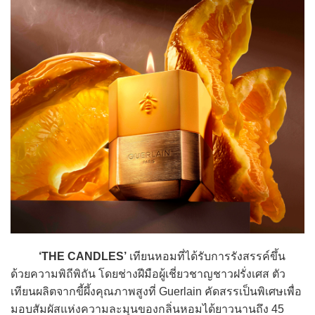
‘THE CANDLES’
เทียนหอมที่ได้รับการรังสรรค์ขึ้น
ด้วยความพิถีพิถัน โดยช่างฝีมือผู้เชี่ยวชาญชาวฝรั่งเศส ตัว
เทียนผลิตจากขี้ผึ้งคุณภาพสูงที่ Guerlain คัดสรรเป็นพิเศษเพื่อ
มอบสัมผัสแห่งความละมุนของกลิ่นหอมได้ยาวนานถึง 45